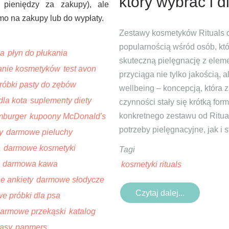
który wybrać i 
 pieniędzy za zakupy), ale
mo na zakupy lub do wypłaty.
Zestawy kosmetyków Rituals c
popularnością wśród osób, kt
za
płyn do płukania
skuteczną pielęgnację z elem
anie kosmetyków
test avon
przyciąga nie tylko jakością, a
óbki pasty do zębów
wellbeing – koncepcją, która 
dla kota
suplementy diety
czynności stały się krótką fo
konkretnego zestawu od Ritua
mburger
kupoony McDonald's
potrzeby pielęgnacyjne, jak i 
y
darmowe pieluchy
a
darmowe kosmetyki
Tagi
darmowa kawa
kosmetyki rituals
ne ankiety
darmowe słodycze
Czytaj dalej...
e próbki dla psa
armowe przekąski
katalog
kasy
papmers