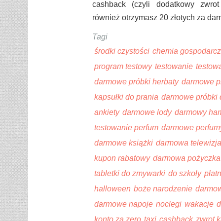
cashback (czyli dodatkowy zwrot
również otrzymasz 20 złotych za dar
Tagi
środki czystości
chemia gospodarc
program testowy
testowanie
testow
darmowe próbki herbaty
darmowe pr
kapsułki do prania
darmowe próbki 
ankiety
darmowe lody
darmowy ha
testowanie perfum
darmowe perfum
darmowe książki
darmowa telewizj
kupon rabatowy
darmowa pożyczka
tabletki do zmywarki
do szkoły
płat
halloween
boże narodzenie
darmow
darmowe napoje
noclegi
wakacje
d
konto za zero
taxi
cashback
zwrot 