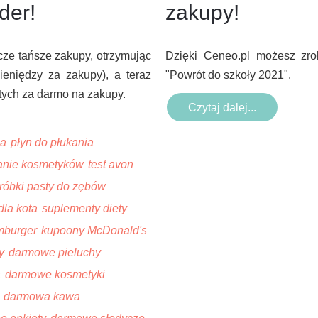
der!
zakupy!
cze tańsze zakupy, otrzymując
Dzięki Ceneo.pl możesz zro
ieniędzy za zakupy), a teraz
"Powrót do szkoły 2021".
tych za darmo na zakupy.
Czytaj dalej...
za
płyn do płukania
anie kosmetyków
test avon
óbki pasty do zębów
dla kota
suplementy diety
mburger
kupoony McDonald's
y
darmowe pieluchy
a
darmowe kosmetyki
darmowa kawa