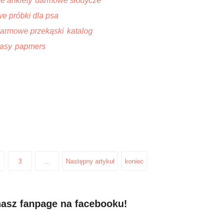
ne ankiety
darmowe słodycze
e próbki dla psa
armowe przekąski
katalog
kasy
papmers
3
…
Następny artykuł
koniec
nasz fanpage na facebooku!