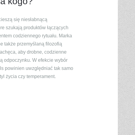
dla kogo?
ieszą się niesłabnącą
óre szukają produktów łączących
entem codziennego rytuału. Marka
le także przemyślaną filozofią
zachęca, aby drobne, codzienne
rmą odpoczynku. W efekcie wybór
ls powinien uwzględniać tak samo
styl życia czy temperament.