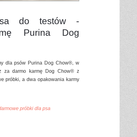
sa do testów -
armę Purina Dog
rmy dla psów Purina Dog Chow®, w
jesz za darmo karmę Dog Chow® z
we próbki, a dwa opakowania karmy
darmowe próbki dla psa