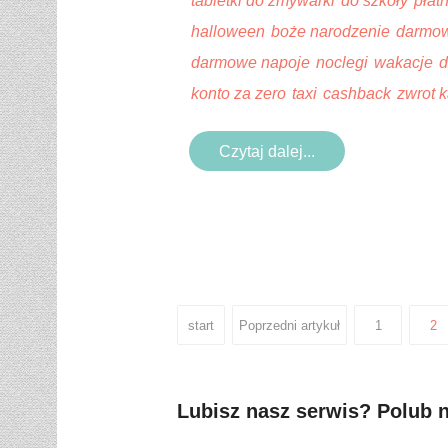
tabletki do zmywarki
do szkoły
płat
halloween
boże narodzenie
darmow
darmowe napoje
noclegi
wakacje
d
konto za zero
taxi
cashback
zwrot 
Czytaj dalej...
start
Poprzedni artykuł
1
2
Lubisz nasz serwis? Polub 