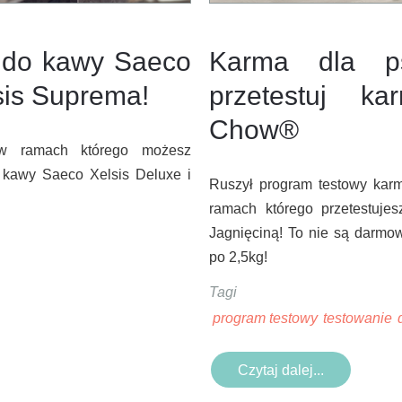
s do kawy Saeco
Karma dla p
lsis Suprema!
przetestuj k
Chow®
w ramach którego możesz
 kawy Saeco Xelsis Deluxe i
Ruszył program testowy ka
ramach którego przetestu
Jagnięciną! To nie są darmo
po 2,5kg!
Tagi
program testowy
testowanie
Czytaj dalej...