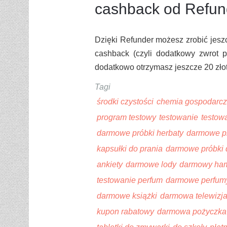
cashback od Refun
Dzięki Refunder możesz zrobić jesz
cashback (czyli dodatkowy zwrot p
dodatkowo otrzymasz jeszcze 20 zło
Tagi
środki czystości
chemia gospodarc
program testowy
testowanie
testow
darmowe próbki herbaty
darmowe pr
kapsułki do prania
darmowe próbki 
ankiety
darmowe lody
darmowy ha
testowanie perfum
darmowe perfum
darmowe książki
darmowa telewizj
kupon rabatowy
darmowa pożyczka