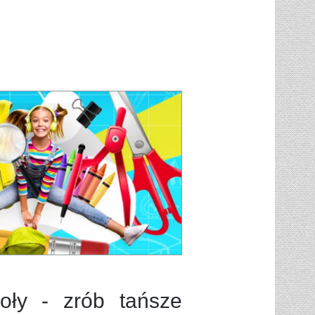
oły - zrób tańsze