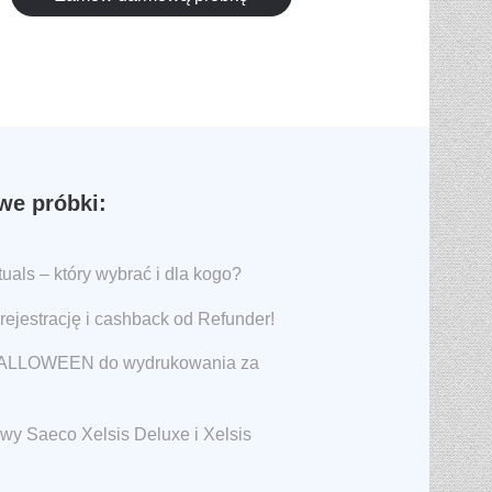
e próbki:
als – który wybrać i dla kogo?
rejestrację i cashback od Refunder!
 HALLOWEEN do wydrukowania za
awy Saeco Xelsis Deluxe i Xelsis