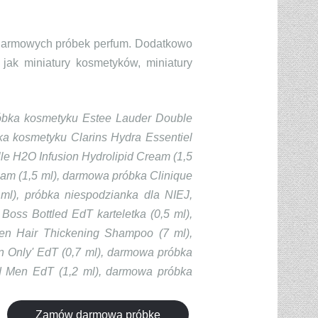
 darmowych próbek perfum. Dodatkowo
jak miniatury kosmetyków, miniatury
bka kosmetyku Estee Lauder Double
ka kosmetyku Clarins Hydra Essentiel
le H2O Infusion Hydrolipid Cream (1,5
eam (1,5 ml), darmowa próbka Clinique
ml), próbka niespodzianka dla NIEJ,
oss Bottled EdT karteletka (0,5 ml),
en Hair Thickening Shampoo (7 ml),
 Only' EdT (0,7 ml), darmowa próbka
d Men EdT (1,2 ml), darmowa próbka
Zamów darmową próbkę