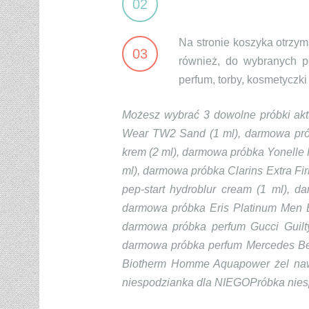
02
Na stronie koszyka otrz
03
również, do wybranych p
perfum, torby, kosmetyczk
Możesz wybrać 3 dowolne próbki ak
Wear TW2 Sand (1 ml), darmowa próbk
krem (2 ml), darmowa próbka Yonelle 
ml), darmowa próbka Clarins Extra Fi
pep-start hydroblur cream (1 ml), 
darmowa próbka Eris Platinum Men Ba
darmowa próbka perfum Gucci Guilt
darmowa próbka perfum Mercedes Ben
Biotherm Homme Aquapower żel nawi
niespodzianka dla NIEGOPróbka niesp