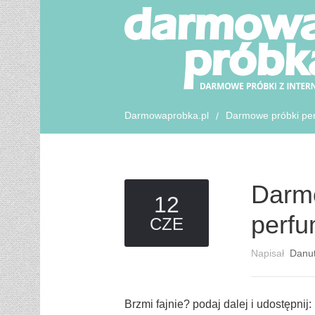
Darmowaprobka.pl
Darmowe próbki pe
/
Darmo
12
perf
CZE
Napisał
Danu
Brzmi fajnie? podaj dalej i udostępnij: