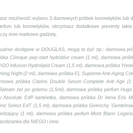
ymasz możliwość wyboru 3 darmowych próbek kosmetyków lub
erfum lub kosmetyków, otrzymasz dodatkowe prezenty takie 
i czy inne markowe gadżety.
tualnie dostępne w DOUGLAS, mogą to być np.:
darmowa pró
a Clinique pep-start hydroblur cream (1 ml), darmowa prób
H2O Infusion Hydrolipid Cream (1,5 ml), darmowa próbka Yonel
rming Night (2 ml), darmowa próbka EL Supreme Anti-Aging Cr
darmowa próbka Clarins Double Serum Complete Anti Age (1 
lsam żel po goleniu (1,5ml), darmowa próbka perfum Hugo B
y Absolute EdP karteletka, darmowa próbka Dr Irena Eris M
z Select EdT (1,5 ml), darmowa próbka Givenchy 'Gentelman
lżający (1 ml), darmowa próbka perfum Mont Blanc Legen
odzianka dla NIEGO i inne.