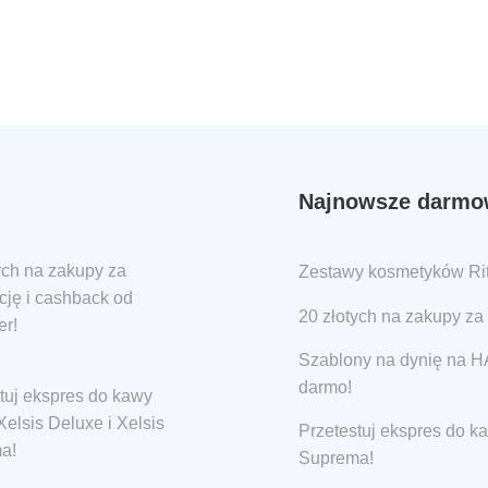
Najnowsze darmow
ych na zakupy za
Zestawy kosmetyków Ritu
ację i cashback od
20 złotych na zakupy za 
er!
Szablony na dynię na
darmo!
tuj ekspres do kawy
elsis Deluxe i Xelsis
Przetestuj ekspres do k
a!
Suprema!