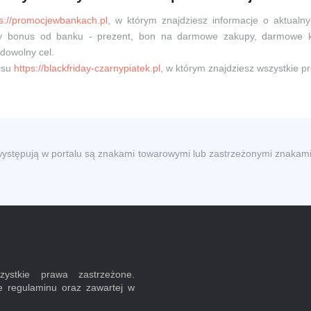
ps://promocjewbankach.pl
, w którym znajdziesz informacje o aktualn
owy bonus od banku - prezent, bon na darmowe zakupy, darmowe 
dowolny cel.
isu
https://blackfriday-czarnypiatek.pl
, w którym znajdziesz wszystkie p
występują w portalu są znakami towarowymi lub zastrzeżonymi znakami
ystkie prawa zastrzeżone.
e regulaminu oraz zawartej w