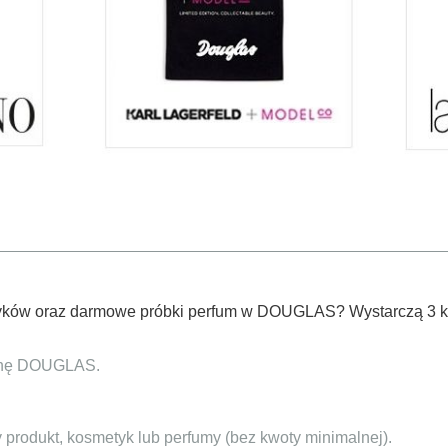
ków oraz darmowe próbki perfum w DOUGLAS? Wystarczą 3 kr
ronę DOUGLAS.
produkt, kosmetyk lub perfumy (bez kwoty minimalnej).