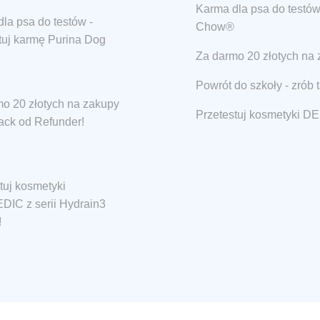
Karma dla psa do testów
la psa do testów -
Chow®
tuj karmę Purina Dog
Za darmo 20 złotych na 
Powrót do szkoły - zrób 
o 20 złotych na zakupy
Przetestuj kosmetyki DE
ack od Refunder!
tuj kosmetyki
IC z serii Hydrain3
!