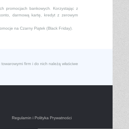
ych promocjach bankowych. Korzystając z
konto, darmową kartę, kredyt z zerowym
romocje na Czarny Piątek (Black Friday).
 towarowymi firm i do nich należą właściwe
Regulamin i Polityka Prywatności