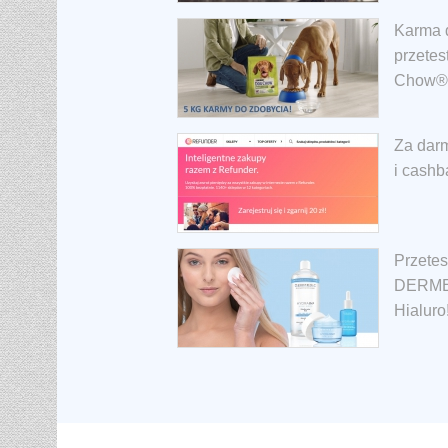
Karma d
przetes
Chow®
Za darm
i cashb
Przetes
DERMED
Hialuro