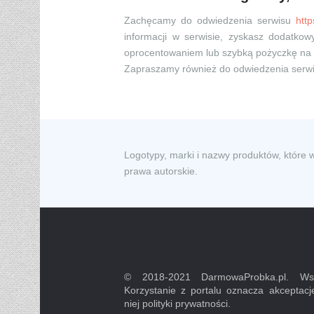
Zachęcamy do odwiedzenia serwisu
htt
informacji w serwisie, zyskasz dodatk
oprocentowaniem lub szybką pożyczkę na 
Zapraszamy również do odwiedzenia serw
Logotypy, marki i nazwy produktów, które 
prawa autorskie.
© 2018-2021 DarmowaProbka.pl. Wsz
Korzystanie z portalu oznacza akceptacj
niej polityki prywatności.