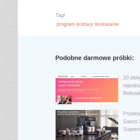
Tagi
program testowy
testowanie
Podobne darmowe próbki:
20 złot
rejestr
Refund
Przetes
Saeco X
Suprem