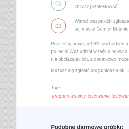
02
chcesz przetestować.
Wśród wszystkich zgłosze
03
są: maska Garnier Botani
Przetestuj nowe, w 98% pochodzenia 
po lecie! Weź udział w teście nowych,
nie obciążając ich, a dodatkowo możes
Możesz się zgłosić do: poniedziałek, 
Tagi
program testowy
testowanie
testowa
Podobne darmowe próbki: