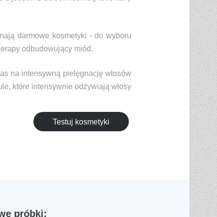
zymają darmowe kosmetyki - do wyboru
herapy odbudowujący miód.
zas na intensywną pielęgnację włosów
ule, które intensywnie odżywiają włosy
Testuj kosmetyki
e próbki: