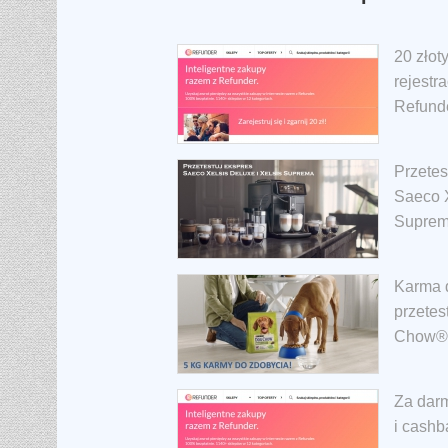
20 złot
rejestr
Refund
Przetes
Saeco X
Suprem
Karma d
przetes
Chow®
Za darm
i cashb