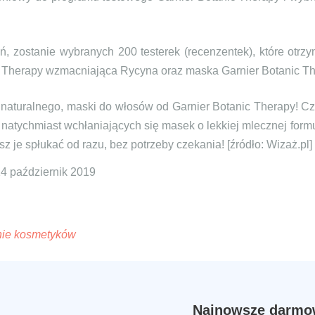
ń, zostanie wybranych 200 testerek (recenzentek), które otr
c Therapy wzmacniająca Rycyna oraz maska Garnier Botanic T
naturalnego, maski do włosów od Garnier Botanic Therapy! C
 natychmiast wchłaniających się masek o lekkiej mlecznej form
z je spłukać od razu, bez potrzeby czekania! [źródło: Wizaż.pl]
14 październik 2019
nie kosmetyków
Najnowsze darmow