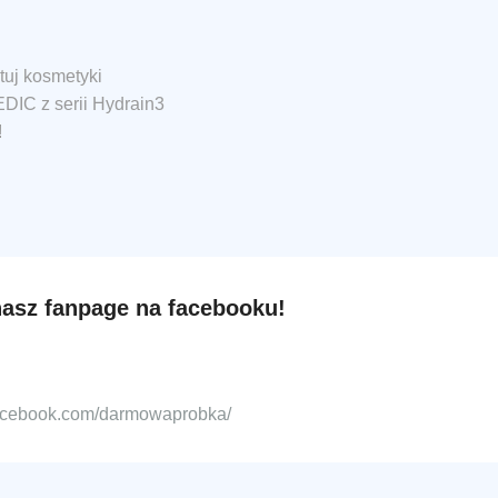
tuj kosmetyki
IC z serii Hydrain3
!
nasz fanpage na facebooku!
facebook.com/darmowaprobka/