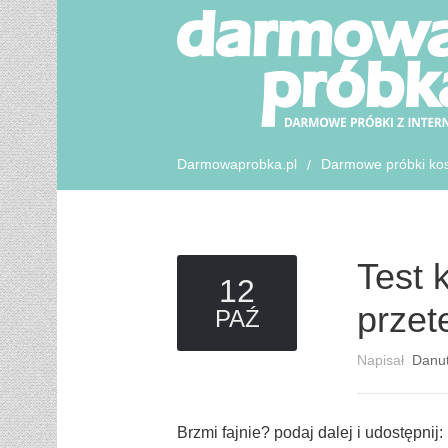
Darmowaprobka.pl
Darmowe próbki ko
/
Test 
12
przet
PAŹ
Napisał
Danu
Brzmi fajnie? podaj dalej i udostępnij: