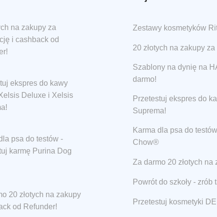
ych na zakupy za
Zestawy kosmetyków Ritu
ację i cashback od
20 złotych na zakupy za 
er!
Szablony na dynię na
darmo!
tuj ekspres do kawy
elsis Deluxe i Xelsis
Przetestuj ekspres do k
a!
Suprema!
Karma dla psa do testów
la psa do testów -
Chow®
tuj karmę Purina Dog
Za darmo 20 złotych na 
Powrót do szkoły - zrób 
o 20 złotych na zakupy
Przetestuj kosmetyki DE
ack od Refunder!