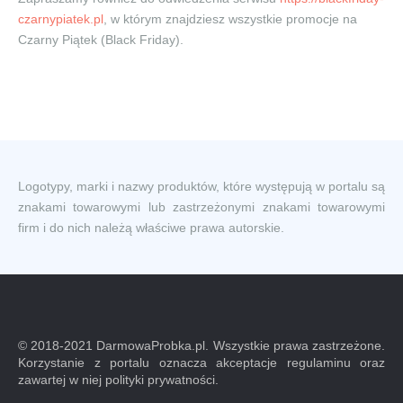
czarnypiatek.pl
, w którym znajdziesz wszystkie promocje na
Czarny Piątek (Black Friday).
Logotypy, marki i nazwy produktów, które występują w portalu są
znakami towarowymi lub zastrzeżonymi znakami towarowymi
firm i do nich należą właściwe prawa autorskie.
© 2018-2021 DarmowaProbka.pl. Wszystkie prawa zastrzeżone.
Korzystanie z portalu oznacza akceptacje regulaminu oraz
zawartej w niej polityki prywatności.