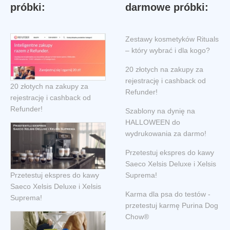
próbki:
darmowe próbki:
Zestawy kosmetyków Rituals
– który wybrać i dla kogo?
20 złotych na zakupy za
rejestrację i cashback od
20 złotych na zakupy za
Refunder!
rejestrację i cashback od
Refunder!
Szablony na dynię na
HALLOWEEN do
wydrukowania za darmo!
Przetestuj ekspres do kawy
Saeco Xelsis Deluxe i Xelsis
Przetestuj ekspres do kawy
Suprema!
Saeco Xelsis Deluxe i Xelsis
Karma dla psa do testów -
Suprema!
przetestuj karmę Purina Dog
Chow®