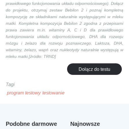
prawidłowego funkcjonowania układu odpornościowego). Dołącz
do projektu, otrzymaj zestaw Bebilon 2 i poznaj kompletną
kompozycję ze składnikami naturalnie występującymi w mleku
matki. Kompletna kompozycja Bebilon 2 zgodna z przepisami
prawa zawiera m.in. witaminy A, C i D dla prawidłowego
funkcjonowania układu odpornościowego, DHA dla rozwoju
mózgu i żelazo dla rozwoju poznawczego. Laktoza, DHA,
witaminy, żelazo, wapń oraz nukleotydy naturalnie występują w
mleku matki.[źródło: TRND]
Dołącz do testu
Tagi
program testowy
testowanie
Podobne darmowe
Najnowsze