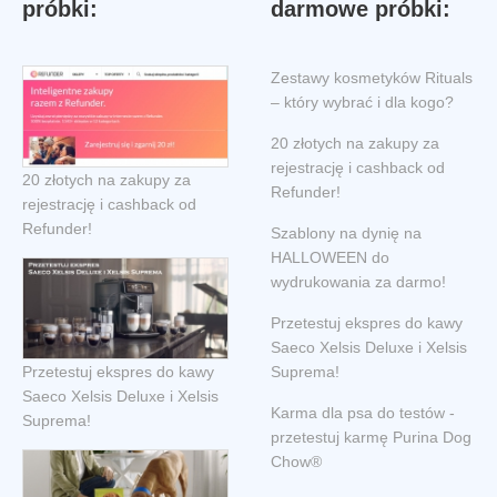
próbki:
darmowe próbki:
Zestawy kosmetyków Rituals
– który wybrać i dla kogo?
20 złotych na zakupy za
rejestrację i cashback od
20 złotych na zakupy za
Refunder!
rejestrację i cashback od
Refunder!
Szablony na dynię na
HALLOWEEN do
wydrukowania za darmo!
Przetestuj ekspres do kawy
Saeco Xelsis Deluxe i Xelsis
Przetestuj ekspres do kawy
Suprema!
Saeco Xelsis Deluxe i Xelsis
Karma dla psa do testów -
Suprema!
przetestuj karmę Purina Dog
Chow®