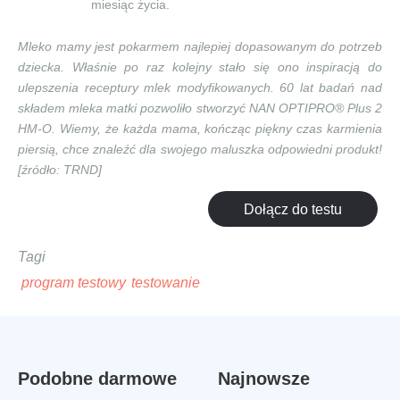
miesiąc życia.
Mleko mamy jest pokarmem najlepiej dopasowanym do potrzeb
dziecka. Właśnie po raz kolejny stało się ono inspiracją do
ulepszenia receptury mlek modyfikowanych. 60 lat badań nad
składem mleka matki pozwoliło stworzyć NAN OPTIPRO® Plus 2
HM-O. Wiemy, że każda mama, kończąc piękny czas karmienia
piersią, chce znaleźć dla swojego maluszka odpowiedni produkt!
[źródło: TRND]
Dołącz do testu
Tagi
program testowy
testowanie
Podobne darmowe
Najnowsze