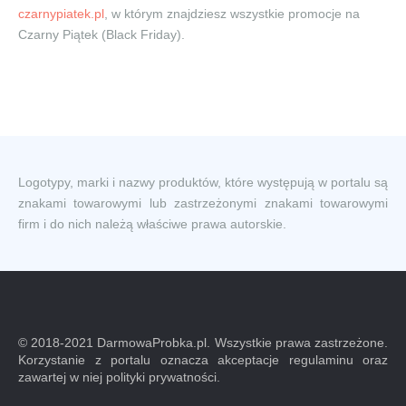
czarnypiatek.pl
, w którym znajdziesz wszystkie promocje na
Czarny Piątek (Black Friday).
Logotypy, marki i nazwy produktów, które występują w portalu są
znakami towarowymi lub zastrzeżonymi znakami towarowymi
firm i do nich należą właściwe prawa autorskie.
© 2018-2021 DarmowaProbka.pl. Wszystkie prawa zastrzeżone.
Korzystanie z portalu oznacza akceptacje regulaminu oraz
zawartej w niej polityki prywatności.