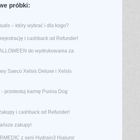
e próbki:
als – który wybrać i dla kogo?
rejestrację i cashback od Refunder!
 HALLOWEEN do wydrukowania za
awy Saeco Xelsis Deluxe i Xelsis
 - przetestuj karmę Purina Dog
zakupy i cashback od Refunder!
tańsze zakupy!
RMEDIC z serii Hydrain3 Hialuro!