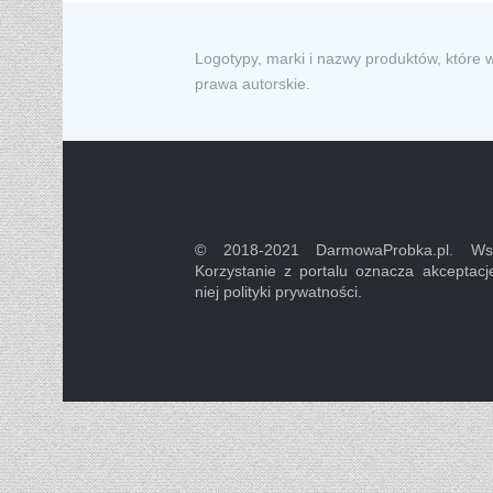
Logotypy, marki i nazwy produktów, które 
prawa autorskie.
© 2018-2021 DarmowaProbka.pl. Wsz
Korzystanie z portalu oznacza akceptacj
niej polityki prywatności.