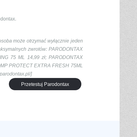
odontax.
 osoba może otrzymać wyłącznie jeden
i maksymalnych zwrotów: PARODONTAX
ING 75 ML 14,99 zł; PARODONTAX
 COMP PROTECT EXTRA FRESH 75ML
rodontax.pl/]
Przetestuj Parodontax