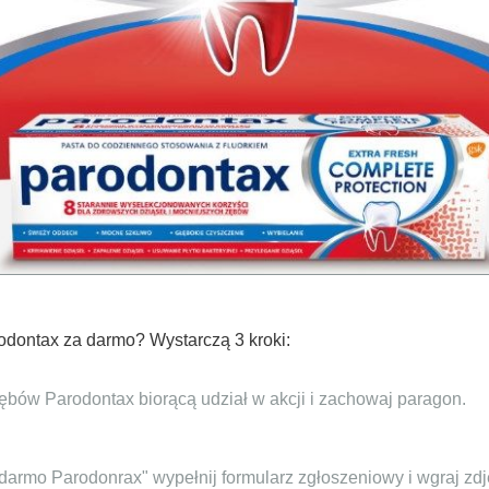
odontax za darmo? Wystarczą 3 kroki:
zębów Parodontax biorącą udział w akcji i zachowaj paragon.
a darmo Parodonrax" wypełnij formularz zgłoszeniowy i wgraj z