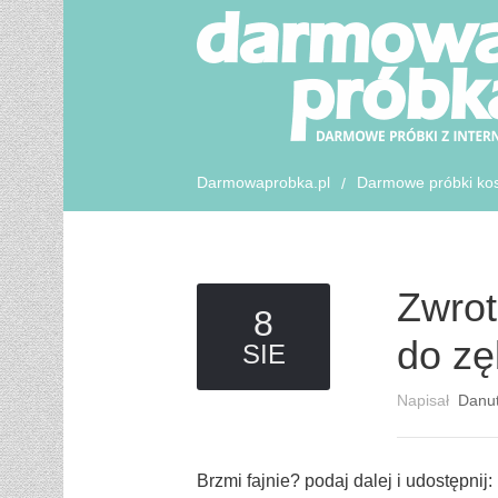
Darmowaprobka.pl
Darmowe próbki ko
/
Zwrot
8
do zę
SIE
Napisał
Danu
Brzmi fajnie? podaj dalej i udostępnij: