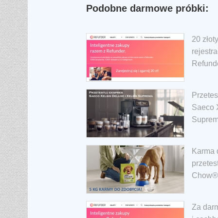
Podobne darmowe próbki:
20 złot
rejestr
Refund
Przetes
Saeco X
Suprem
Karma d
przetes
Chow®
Za darm