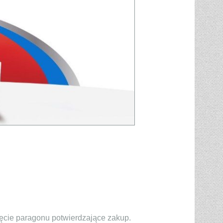
djęcie paragonu potwierdzające zakup.