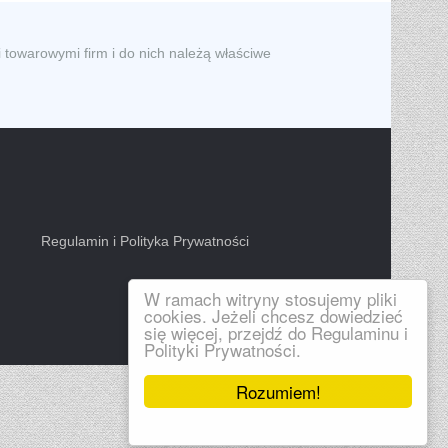
 towarowymi firm i do nich należą właściwe
Regulamin i Polityka Prywatności
W ramach witryny stosujemy pliki
cookies. Jeżeli chcesz dowiedzieć
się więcej, przejdź do Regulaminu i
Polityki Prywatności.
Rozumiem!