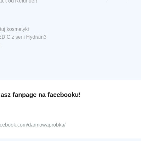
ack od Refunder!
tuj kosmetyki
IC z serii Hydrain3
!
nasz fanpage na facebooku!
facebook.com/darmowaprobka/