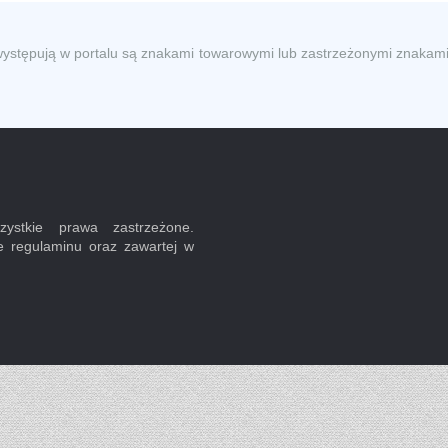
występują w portalu są znakami towarowymi lub zastrzeżonymi znakami
ystkie prawa zastrzeżone.
e regulaminu oraz zawartej w