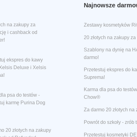
Najnowsze darmow
ych na zakupy za
Zestawy kosmetyków Ritu
ację i cashback od
20 złotych na zakupy za 
er!
Szablony na dynię na
darmo!
tuj ekspres do kawy
elsis Deluxe i Xelsis
Przetestuj ekspres do k
a!
Suprema!
Karma dla psa do testów
la psa do testów -
Chow®
tuj karmę Purina Dog
Za darmo 20 złotych na 
Powrót do szkoły - zrób 
o 20 złotych na zakupy
Przetestuj kosmetyki DE