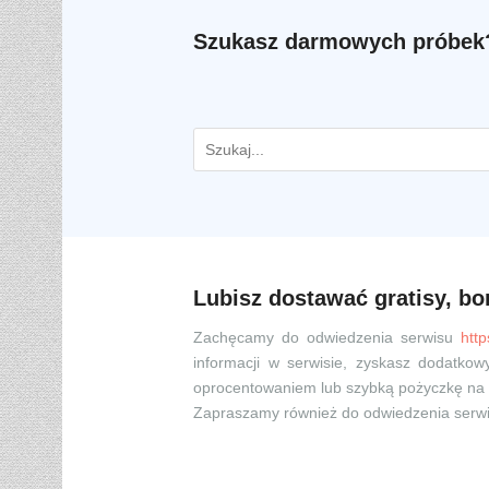
Szukasz darmowych próbek?
Lubisz dostawać gratisy, bo
Zachęcamy do odwiedzenia serwisu
htt
informacji w serwisie, zyskasz dodatk
oprocentowaniem lub szybką pożyczkę na 
Zapraszamy również do odwiedzenia serw