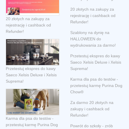
20 złotych na zakupy za
rejestrację i cashback od
20 złotych na zakupy za
Refunder!
rejestrację i cashback od
Refunder!
Szablony na dynię na
HALLOWEEN do
wydrukowania za darmo!
Przetestuj ekspres do kawy
Saeco Xelsis Deluxe i Xelsis
Przetestuj ekspres do kawy
Suprema!
Saeco Xelsis Deluxe i Xelsis
Karma dla psa do testów -
Suprema!
przetestuj karmę Purina Dog
Chow®
Za darmo 20 złotych na
zakupy i cashback od
Refunder!
Karma dla psa do testów -
przetestuj karmę Purina Dog
Powrót do szkoły - zrób