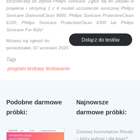
szczoteczkę do zębów Philips Sonicare. Zgłoś się do udziału w
projekcie i otrzymaj 1 z 4 modeli szczoteczki sonicznej Philips
Sonicare DiamondClean 9000, Philips Sonicare ProtectiveClean
6100, Philips Sonicare ProtectiveClean 4300 lub Philips
Sonicare For Kids!
Dołącz do testów
Możesz się zgłosić do:
poniedziałek, 07 wrzesień 2020
Tagi
program testowy
testowanie
Podobne darmowe
Najnowsze
próbki:
darmowe próbki:
Zestawy kosmetyków Rituals
– który wybrać i dla kogo?