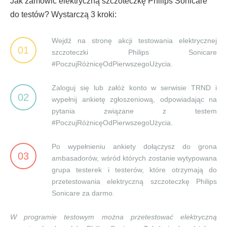
Jak zamówić elektryczną szczoteczkę Philips Sonicare
do testów? Wystarczą 3 kroki:
Wejdź na stronę akcji testowania elektrycznej
01
szczoteczki Philips Sonicare
#PoczujRóżnicęOdPierwszegoUżycia.
Zaloguj się lub załóż konto w serwisie TRND i
02
wypełnij ankietę zgłoszeniową, odpowiadając na
pytania związane z testem
#PoczujRóżnicęOdPierwszegoUżycia.
Po wypełnieniu ankiety dołączysz do grona
03
ambasadorów, wśród których zostanie wytypowana
grupa testerek i testerów, które otrzymają do
przetestowania elektryczną szczoteczkę Philips
Sonicare za darmo.
W programie testowym można przetestować elektryczną