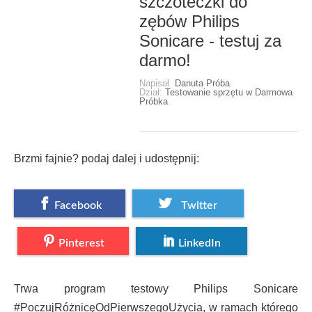
szczoteczki do
zębów Philips
Sonicare - testuj za
darmo!
Napisał
Danuta Próba
Dział:
Testowanie sprzętu w Darmowa
Próbka
Brzmi fajnie? podaj dalej i udostępnij:
Facebook
Twitter
Pinterest
LinkedIn
Trwa program testowy Philips Sonicare
#PoczujRóżnicęOdPierwszegoUżycia, w ramach którego