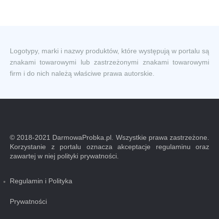
Logotypy, marki i nazwy produktów, które występują w portalu są
znakami towarowymi lub zastrzeżonymi znakami towarowymi
firm i do nich należą właściwe prawa autorskie.
© 2018-2021 DarmowaProbka.pl. Wszystkie prawa zastrzeżone.
Korzystanie z portalu oznacza akceptacje regulaminu oraz
zawartej w niej polityki prywatności.
Regulamin i Polityka
Prywatności