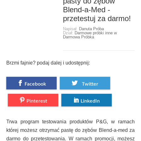
pasty do zębów
Blend-a-Med -
przetestuj za darmo!
Napisał
Danuta Próba
Dział:
Darmowe próbki inne w
Darmowa Próbka
Brzmi fajnie? podaj dalej i udostępnij:
Facebook
Twitter
Pinterest
LinkedIn
Trwa program testowania produktów P&G, w ramach
której możesz otrzymać pastę do zębów Blend-a-med za
darmo do przetestowania. W ramach promocji, możesz