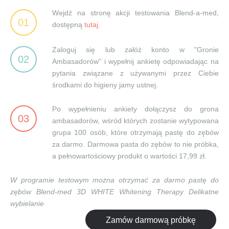
Wejdź na stronę akcji testowania Blend-a-med,
01
dostępną
tutaj
.
Zaloguj się lub załóż konto w "Gronie
02
Ambasadorów" i wypełnij ankietę odpowiadając na
pytania związane z używanymi przez Ciebie
środkami do higieny jamy ustnej.
Po wypełnieniu ankiety dołączysz do grona
03
ambasadorów, wśród których zostanie wytypowana
grupa 100 osób, które otrzymają pastę do zębów
za darmo. Darmowa pasta do zębów to nie próbka,
a pełnowartościowy produkt o wartości 17,99 zł.
W programie testowym można otrzymać za darmo pastę do
zębów Blend-med 3D WHITE Whitening Therapy Delikatne
wybielanie
Zamów darmową próbkę