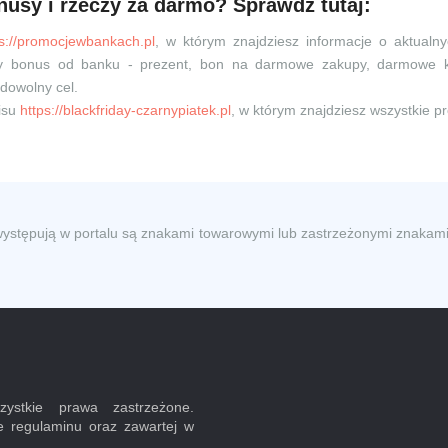
nusy i rzeczy za darmo? Sprawdź tutaj:
ps://promocjewbankach.pl
, w którym znajdziesz informacje o aktualn
owy bonus od banku - prezent, bon na darmowe zakupy, darmowe 
dowolny cel.
isu
https://blackfriday-czarnypiatek.pl
, w którym znajdziesz wszystkie p
występują w portalu są znakami towarowymi lub zastrzeżonymi znakami
ystkie prawa zastrzeżone.
e regulaminu oraz zawartej w