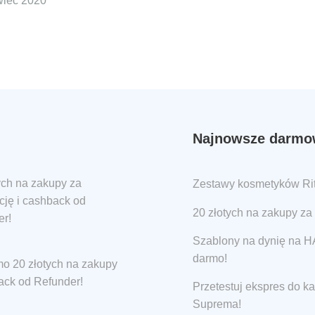
rwiec 2020
Najnowsze darmow
ych na zakupy za
Zestawy kosmetyków Ritu
ację i cashback od
20 złotych na zakupy za 
er!
Szablony na dynię na
darmo!
o 20 złotych na zakupy
ack od Refunder!
Przetestuj ekspres do k
Suprema!