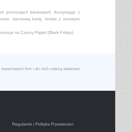
ych promocjach bankowych. Korzystając z
konto, darmową kartę, kredyt z zerowym
romocje na Czarny Piątek (Black Friday).
 towarowymi firm i do nich należą właściwe
Regulamin i Polityka Prywatności