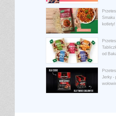
Przetes
Smaku -
kotlety!
Przetes
Tablicz
od Baka
Przetes
Jerky -
wołowi