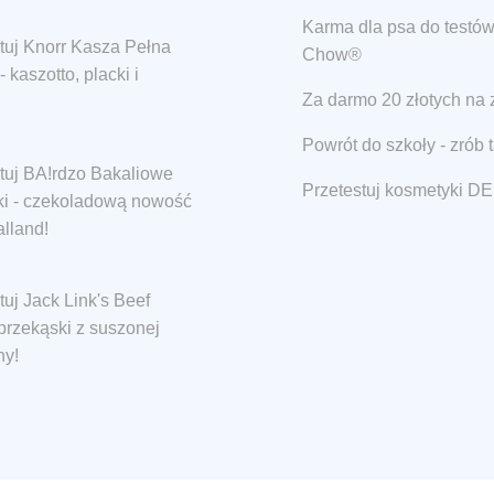
Karma dla psa do testów
tuj Knorr Kasza Pełna
Chow®
 kaszotto, placki i
Za darmo 20 złotych na 
Powrót do szkoły - zrób 
tuj BA!rdzo Bakaliowe
Przetestuj kosmetyki DE
ki - czekoladową nowość
lland!
tuj Jack Link's Beef
 przekąski z suszonej
ny!