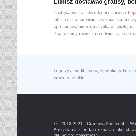
Lubisz dostawać gratisy, bo
Zachęcamy do odwiedzenia serwisu
htt
informacji w serwisie, zyskasz dodatk
oprocentowaniem lub szybką pożyczkę na 
Zapraszamy również do odwiedzenia serw
Logotypy, marki i nazwy produktów, które 
prawa autorskie.
© 2018-2021 DarmowaProbka.pl. Wsz
Korzystanie z portalu oznacza akceptacj
niej polityki prywatności.