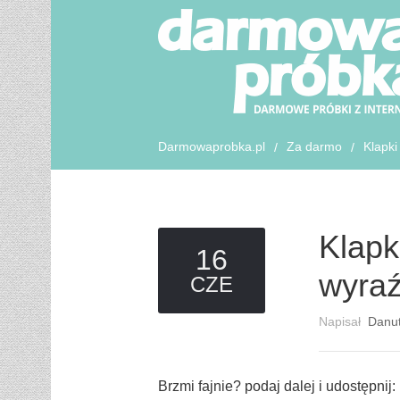
Darmowaprobka.pl
Za darmo
Klapki
/
/
Klapk
16
wyraź
CZE
Napisał
Danu
Brzmi fajnie? podaj dalej i udostępnij: