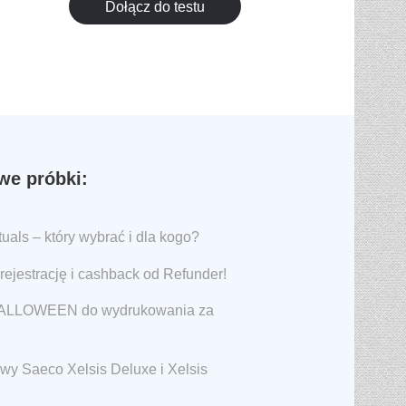
Dołącz do testu
e próbki:
als – który wybrać i dla kogo?
rejestrację i cashback od Refunder!
 HALLOWEEN do wydrukowania za
awy Saeco Xelsis Deluxe i Xelsis