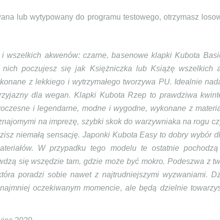
wana lub wytypowany do programu testowego, otrzymasz losowo
i wszelkich akwenów: czarne, basenowe klapki Kubota Basi
W nich poczujesz się jak Księżniczka lub Książę wszelkich
onane z lekkiego i wytrzymałego tworzywa PU. Idealnie nadaj
rzyjazny dla wegan. Klapki Kubota Rzep to prawdziwa kwint
oczesne i legendarne, modne i wygodne, wykonane z materia
znajomymi na imprezę, szybki skok do warzywniaka na rogu cz
isz niemałą sensację. Japonki Kubota Easy to dobry wybór dl
ateriałów. W przypadku tego modelu te ostatnie pochodzą
rawdzą się wszędzie tam, gdzie może być mokro. Podeszwa z 
 która poradzi sobie nawet z najtrudniejszymi wyzwaniami. 
 najmniej oczekiwanym momencie, ale będą dzielnie towarzys